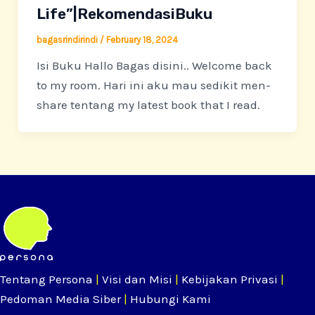
Life”|RekomendasiBuku
bagasrindirindi
/
February 18, 2024
Isi Buku Hallo Bagas disini.. Welcome back
to my room. Hari ini aku mau sedikit men-
share tentang my latest book that I read.
Tentang Persona
|
Visi dan Misi
|
Kebijakan Privasi
|
Pedoman Media Siber
|
Hubungi Kami