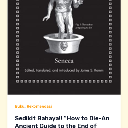
,
Buku
Rekomendasi
Sedikit Bahaya!! “How to Die-An
Ancient Guide to the End of