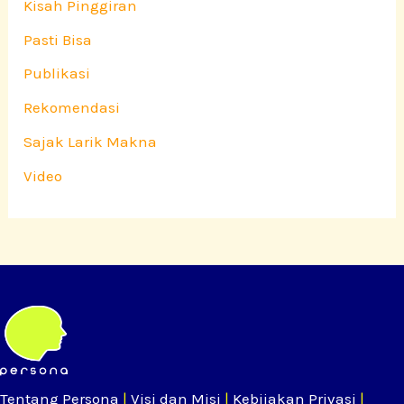
Kisah Pinggiran
Pasti Bisa
Publikasi
Rekomendasi
Sajak Larik Makna
Video
Tentang Persona
|
Visi dan Misi
|
Kebijakan Privasi
|