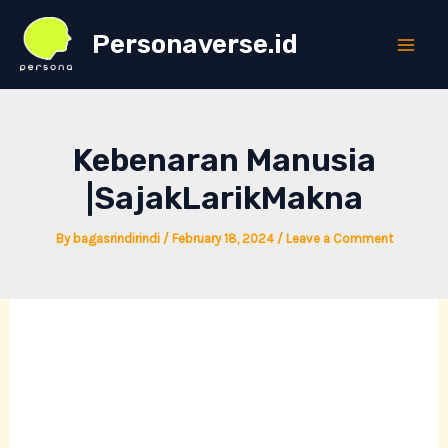
Skip
Personaverse.id
to
Main
content
Men
Manusia adalah makhluk hidup yang
Kebenaran Manusia
bergantung dengan pemikirannya.
|SajakLarikMakna
By
bagasrindirindi
/
February 18, 2024
/
Leave a Comment