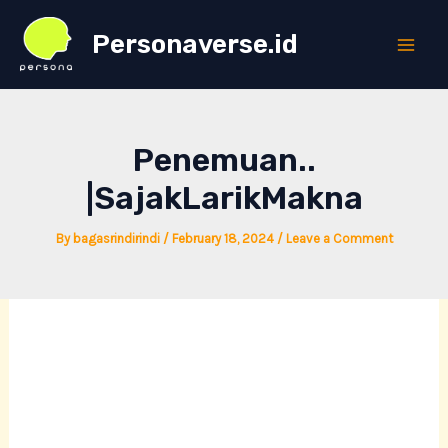
Skip
Personaverse.id
to
Main
content
Men
Hai.. Gimana kabarnya? ..
Penemuan..
|SajakLarikMakna
By
bagasrindirindi
/
February 18, 2024
/
Leave a Comment