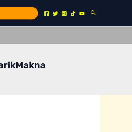
Search
Kirim Artikel
arikMakna