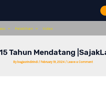
asi
Pelatihan
Video
Bagaimana kondisimu saat itu?
15 Tahun Mendatang |SajakL
By
bagasrindirindi
/
February 19, 2024
/
Leave a Comment