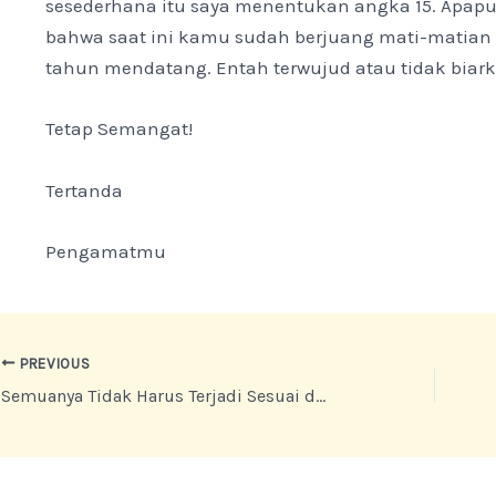
sesederhana itu saya menentukan angka 15. Apapun
bahwa saat ini kamu sudah berjuang mati-matian 
tahun mendatang. Entah terwujud atau tidak biark
Tetap Semangat!
Tertanda
Pengamatmu
Post
PREVIOUS
Semuanya Tidak Harus Terjadi Sesuai dengan Apa yang Kamu Mau |SajakLarikMakna
navigation