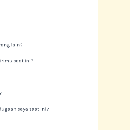
rang lain?
rimu saat ini?
?
ugaan saya saat ini?