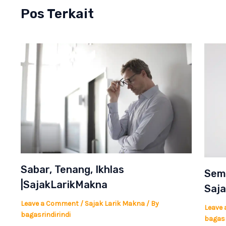
Pos Terkait
Sabar, Tenang, Ikhlas
Semo
|SajakLarikMakna
Saj
Leave a Comment
/
Sajak Larik Makna
/ By
Leave
bagasrindirindi
bagasr