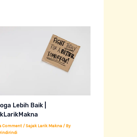
ga Lebih Baik |
akLarikMakna
 a Comment
/
Sajak Larik Makna
/ By
indirindi