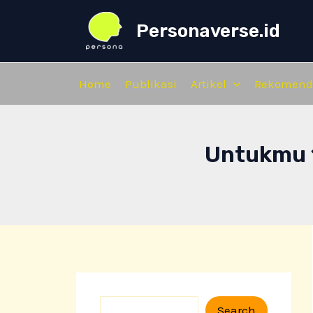
Skip
Personaverse.id
to
content
Home
Publikasi
Artikel
Rekomend
Untukmu 
S
Search