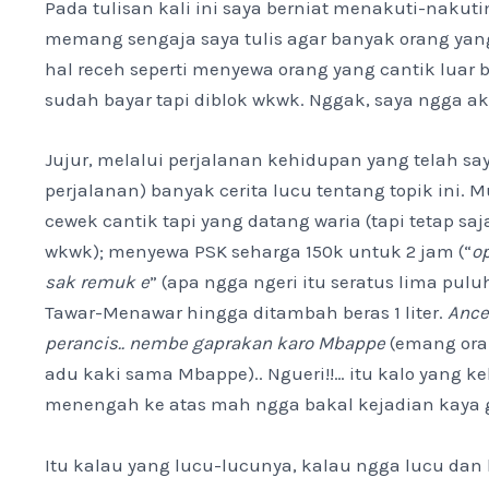
Pada tulisan kali ini saya berniat menakuti-nakuti
memang sengaja saya tulis agar banyak orang yang
hal receh seperti menyewa orang yang cantik luar 
sudah bayar tapi diblok wkwk. Nggak, saya ngga a
Jujur, melalui perjalanan kehidupan yang telah saya
perjalanan) banyak cerita lucu tentang topik ini. 
cewek cantik tapi yang datang waria (tapi tetap s
wkwk); menyewa PSK seharga 150k untuk 2 jam (“
o
sak remuk e
” (apa ngga ngeri itu seratus lima pul
Tawar-Menawar hingga ditambah beras 1 liter.
Ance
perancis.. nembe gaprakan karo Mbappe
(emang oran
adu kaki sama Mbappe).. Ngueri!!… itu kalo yang 
menengah ke atas mah ngga bakal kejadian kaya g
Itu kalau yang lucu-lucunya, kalau ngga lucu dan 