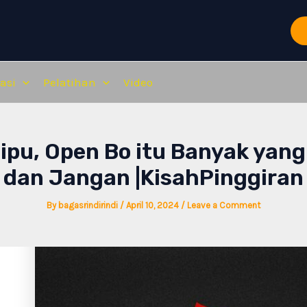
asi
Pelatihan
Video
pu, Open Bo itu Banyak yang
dan Jangan |KisahPinggiran
By
bagasrindirindi
/
April 10, 2024
/
Leave a Comment