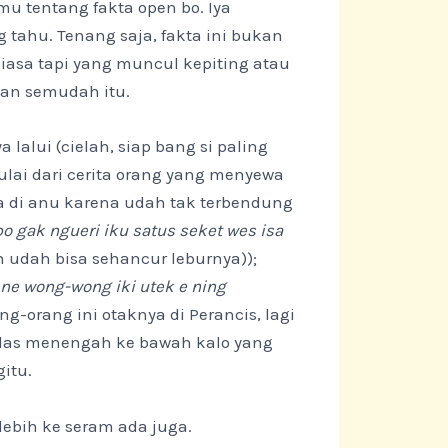
mu tentang fakta open bo. Iya
 tahu. Tenang saja, fakta ini bukan
biasa tapi yang muncul kepiting atau
kan semudah itu.
 lalui (cielah, siap bang si paling
Mulai dari cerita orang yang menyewa
aja di anu karena udah tak terbendung
po gak ngueri iku satus seket wes isa
uh udah bisa sehancur leburnya));
ne wong-wong iki utek e ning
g-orang ini otaknya di Perancis, lagi
kelas menengah ke bawah kalo yang
itu.
lebih ke seram ada juga.