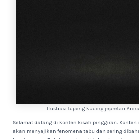
Ilustrasi topeng kucing jepretan Ann
Selamat datang di konten kisah pinggiran. Konten
akan menyajikan fenomena tabu dan sering dibah