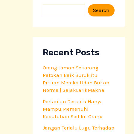
S
Search
e
a
r
c
h
Recent Posts
Orang Jaman Sekarang
Patokan Baik Buruk itu
Pikiran Mereka Udah Bukan
Norma | SajakLarikMakna
Pertanian Desa itu Hanya
Mampu Memenuhi
Kebutuhan Sedikit Orang
Jangan Terlalu Lugu Terhadap