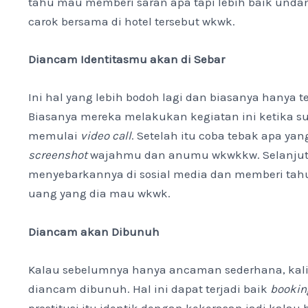
tahu mau memberi saran apa tapi lebih baik und
carok bersama di hotel tersebut wkwk.
Diancam Identitasmu akan di Sebar
Ini hal yang lebih bodoh lagi dan biasanya hanya te
Biasanya mereka melakukan kegiatan ini ketika 
memulai
video call
. Setelah itu coba tebak apa ya
screenshot
wajahmu dan anumu wkwkkw. Selanju
menyebarkannya di sosial media dan memberi ta
uang yang dia mau wkwk.
Diancam akan Dibunuh
Kalau sebelumnya hanya ancaman sederhana, kali i
diancam dibunuh. Hal ini dapat terjadi baik
bookin
prostitusi itu identik dengan kekerasan jadi kala