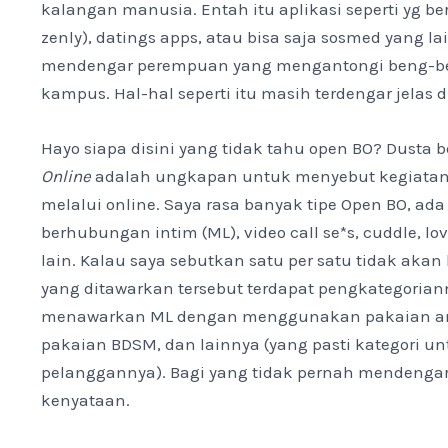
kalangan manusia. Entah itu aplikasi seperti yg be
zenly), datings apps, atau bisa saja sosmed yang la
mendengar perempuan yang mengantongi beng-ben
kampus. Hal-hal seperti itu masih terdengar jelas d
Hayo siapa disini yang tidak tahu open BO? Dusta b
Online
adalah ungkapan untuk menyebut kegiatan 
melalui online. Saya rasa banyak tipe Open BO, a
berhubungan intim (ML), video call se*s, cuddle, lov
lain. Kalau saya sebutkan satu per satu tidak akan 
yang ditawarkan tersebut terdapat pengkategorian
menawarkan ML dengan menggunakan pakaian ana
pakaian BDSM, dan lainnya (yang pasti kategori u
pelanggannya). Bagi yang tidak pernah mendengar 
kenyataan.