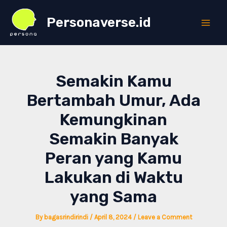
Skip
Personaverse.id
to
Main
content
Men
Semakin Kamu
Bertambah Umur, Ada
Kemungkinan
Semakin Banyak
Peran yang Kamu
Lakukan di Waktu
yang Sama
By
bagasrindirindi
/
April 8, 2024
/
Leave a Comment