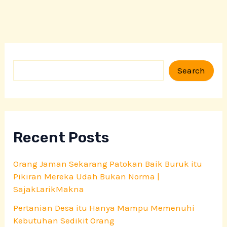
S
Search
e
a
r
c
h
Recent Posts
Orang Jaman Sekarang Patokan Baik Buruk itu
Pikiran Mereka Udah Bukan Norma |
SajakLarikMakna
Pertanian Desa itu Hanya Mampu Memenuhi
Kebutuhan Sedikit Orang